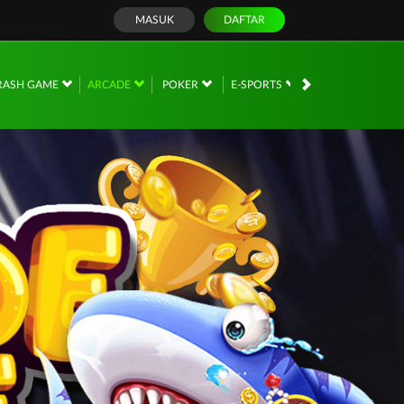
MASUK
DAFTAR
PROMOSI
RASH GAME
ARCADE
POKER
E-SPORTS