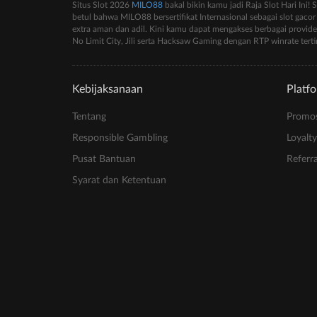
Situs Slot 2026
MILO88
bakal bikin kamu jadi Raja Slot Hari Ini
betul bahwa MILO88 bersertifikat Internasional sebagai slot gaco
extra aman dan adil. Kini kamu dapat mengakses berbagai provide
No Limit City, Jili serta Hacksaw Gaming dengan RTP winrate terti
Kebijaksanaan
Platf
Tentang
Promos
Responsible Gambling
Loyalty
Pusat Bantuan
Referra
Syarat dan Ketentuan