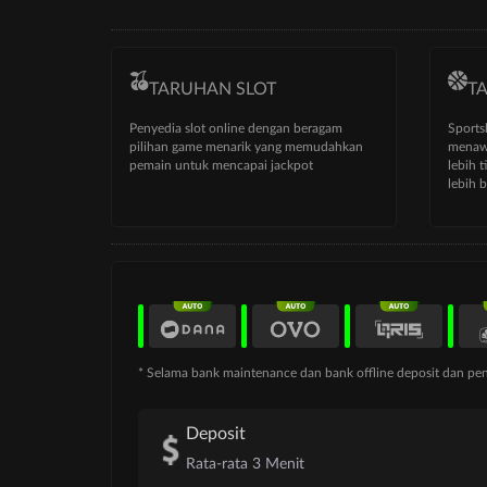
TARUHAN SLOT
T
Penyedia slot online dengan beragam
Sports
pilihan game menarik yang memudahkan
menawa
pemain untuk mencapai jackpot
lebih 
lebih 
* Selama bank maintenance dan bank offline deposit dan pen
Deposit
Rata-rata 3 Menit