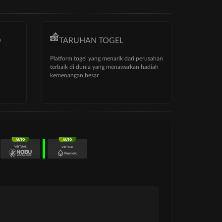
O
TARUHAN TOGEL
Platform togel yang menarik dari perusahan
terbaik di dunia yang menawarkan hadiah
kemenangan besar