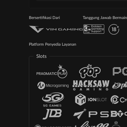
Bersertifikasi Dari
Tanggung Jawab Bermain
Platform Penyedia Layanan
Slots