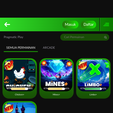
Masuk
Daftar
Pragmatic Play
SEMUA PERMAINAN
ARCADE
RTP
84%
RTP
85%
RTP
92%
Chicken+
Mines+
Limbo+