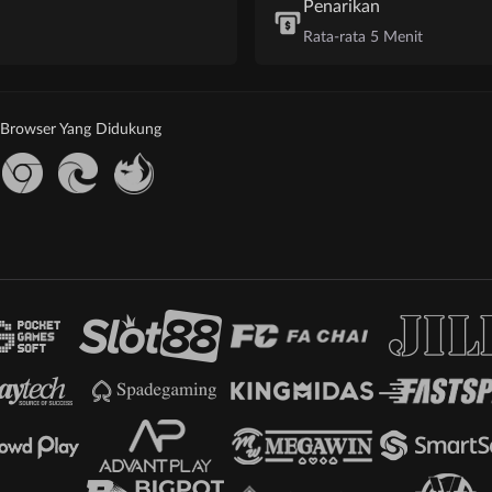
Penarikan
Rata-rata 5 Menit
Browser Yang Didukung