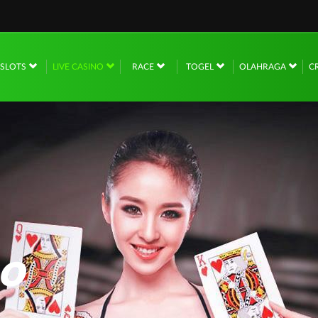
SLOTS
LIVE CASINO
RACE
TOGEL
OLAHRAGA
C
o