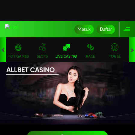
Masuk
Daftar
HOT GAMES
SLOTS
LIVE CASINO
RACE
TOGEL
OL