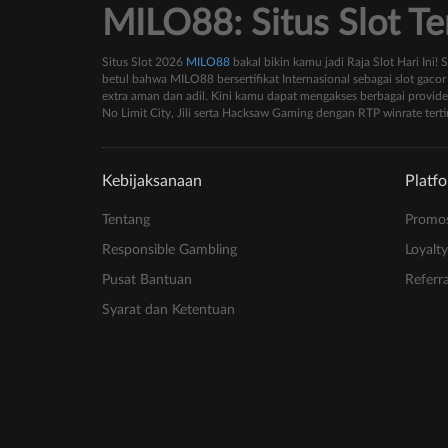
MILO88: Situs Slot Te
Situs Slot 2026
MILO88
bakal bikin kamu jadi Raja Slot Hari Ini
betul bahwa MILO88 bersertifikat Internasional sebagai slot gaco
extra aman dan adil. Kini kamu dapat mengakses berbagai provide
No Limit City, Jili serta Hacksaw Gaming dengan RTP winrate terti
Kebijaksanaan
Platf
Tentang
Promos
Responsible Gambling
Loyalty
Pusat Bantuan
Referra
Syarat dan Ketentuan