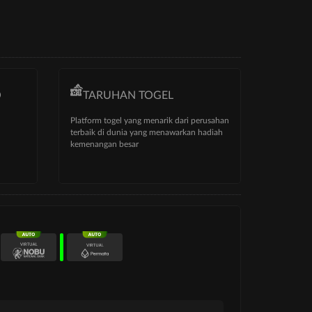
O
TARUHAN TOGEL
Platform togel yang menarik dari perusahan
terbaik di dunia yang menawarkan hadiah
kemenangan besar