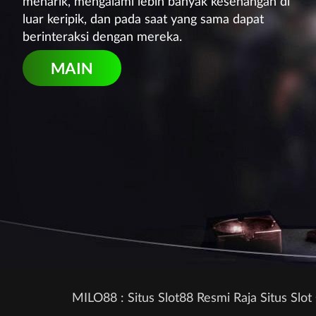
menarik, mengalami lebih banyak kesenangan di
luar keripik, dan pada saat yang sama dapat
berinteraksi dengan mereka.
MAIN
MILO88 : Situs Slot88 Resmi Raja Situs Slo