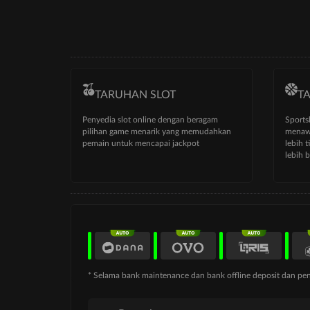
TARUHAN SLOT
T
Penyedia slot online dengan beragam
Sports
pilihan game menarik yang memudahkan
menawa
pemain untuk mencapai jackpot
lebih 
lebih 
* Selama bank maintenance dan bank offline deposit dan pen