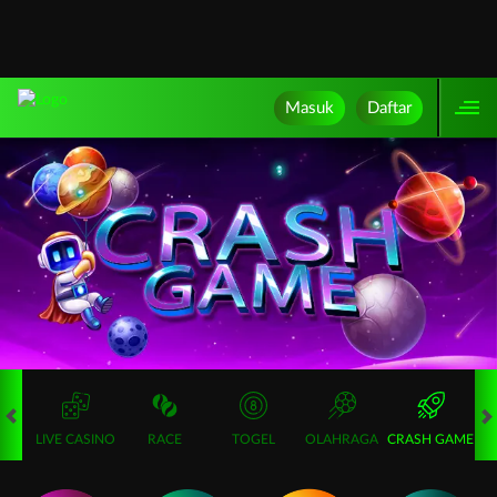
Masuk
Daftar
S
LIVE CASINO
RACE
TOGEL
OLAHRAGA
CRASH GAME