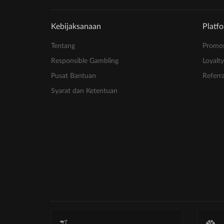
Kebijaksanaan
Platf
Tentang
Promos
Responsible Gambling
Loyalty
Pusat Bantuan
Referra
Syarat dan Ketentuan