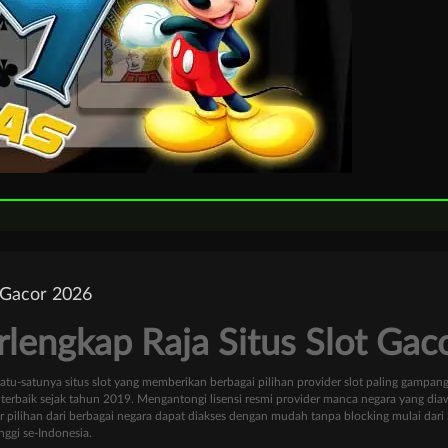
t Gacor 2026
rlengkap Raja Situs Slot Ga
! Satu-satunya situs slot yang memberikan berbagai pilihan provider slot paling gam
r terbaik sejak tahun 2019. Mengantongi lisensi resmi provider manca negara yang di
r pilihan dari berbagai negara dapat diakses dengan mudah tanpa blocking mulai dari
nggi se-Indonesia.