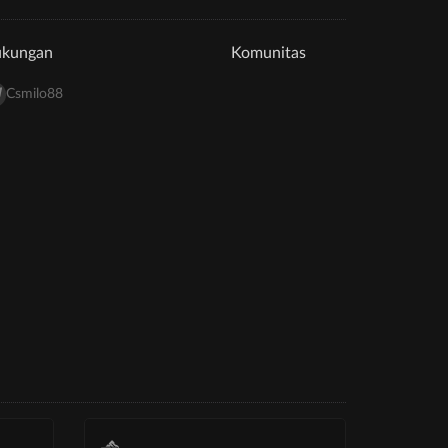
kungan
Komunitas
Csmilo88