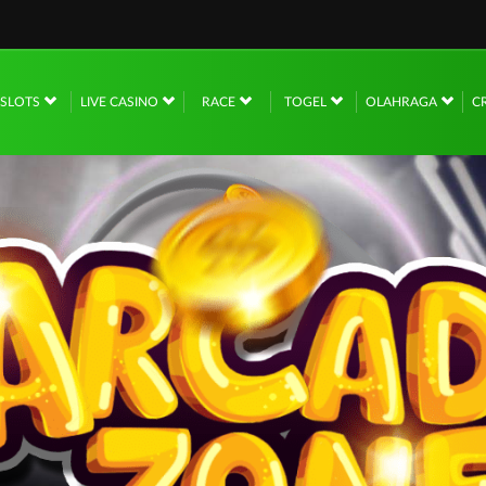
SLOTS
LIVE CASINO
RACE
TOGEL
OLAHRAGA
C