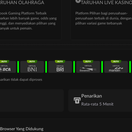
ARUHAN OLAHRAGA
TARUHAN LIVE KASIN
book Gaming Platform Terbaik
Platform Pilihan bagi perusahaan-
rkan lebih banyak game, odds yang
perusahaan terbaik di dunia, dengan
tinggi, dan menyediakan pilihan yang
pilihan variasi game terbanyak
banyak untuk pemain.
arikan tidak dapat diproses
Penarikan
Rata-rata 5 Menit
Browser Yang Didukung