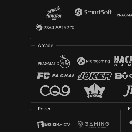
Arcade
Poker
E