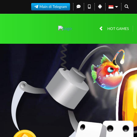
Main di Telegram
HOT GAMES