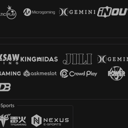
-Sports