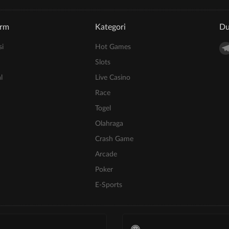
orm
Kategori
Du
i
Hot Games
Slots
l
Live Casino
Race
Togel
Olahraga
Crash Game
Arcade
Poker
E-Sports