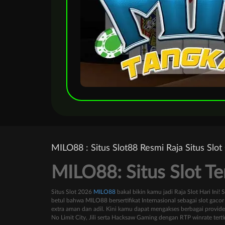
MILO88 : Situs Slot88 Resmi Raja Situs Slo
MILO88: Situs Slot Te
Situs Slot 2026
MILO88
bakal bikin kamu jadi Raja Slot Hari Ini
betul bahwa MILO88 bersertifikat Internasional sebagai slot gaco
extra aman dan adil. Kini kamu dapat mengakses berbagai provide
No Limit City, Jili serta Hacksaw Gaming dengan RTP winrate terti