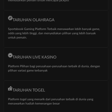
memudahkan pemain untuk mencapai jackpot
TARUHAN OLAHRAGA
Sportsbook Gaming Platform Terbaik menawarkan lebih banyak game,
odds yang lebih tinggi, dan menyediakan pilihan yang lebih banyak
untuk pemain.
TARUHAN LIVE KASINO
Platform Pilihan bagi perusahaan-perusahaan terbaik di dunia, dengan
pilihan variasi game terbanyak
TARUHAN TOGEL
Platform togel yang menarik dari perusahan terbaik di dunia yang
menawarkan hadiah kemenangan besar