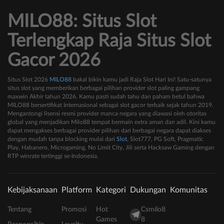
MILO88: Situs Slot
Terlengkap Raja Situs Slot
Gacor 2026
Situs Slot 2026
MILO88
bakal bikin kamu jadi Raja Slot Hari Ini! Satu-satunya
situs slot yang memberikan berbagai pilihan provider slot paling gampang
maxwin Akhir tahun 2026. Kamu pasti sudah tahu dan paham betul bahwa
MILO88 bersertifikat Internasional sebagai slot gacor terbaik sejak tahun 2019.
Mengantongi lisensi resmi provider manca negara yang diawasi oleh otoritas
global yang menjadikan Milo88 tempat bermain extra aman dan adil. Kini kamu
dapat mengakses berbagai provider pilihan dari berbagai negara dapat diakses
dengan mudah tanpa blocking mulai dari
Slot
, Slot777, PG Soft, Pragmatic
Play, Habanero, Microgaming, No Limit City, Jili serta Hacksaw Gaming dengan
RTP winrate tertinggi se-Indonesia.
Kebijaksanaan
Platform
Kategori
Dukungan
Komunitas
Tentang
Promosi
Hot
Csmilo8
Games
8