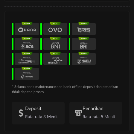
* Selama bank maintenance dan bank offline deposit dan penarikan
tidak dapat diproses
Deposit
Penarikan
Rata-rata 3 Menit
Rata-rata 5 Menit