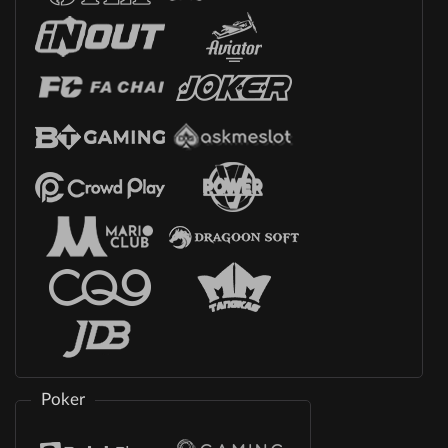
Poker