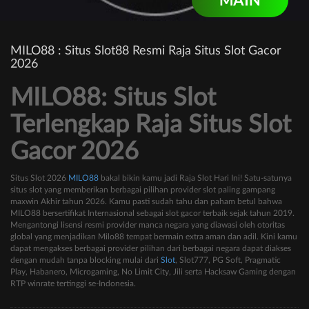
MILO88 : Situs Slot88 Resmi Raja Situs Slot Gacor
2026
MILO88: Situs Slot
Terlengkap Raja Situs Slot
Gacor 2026
Situs Slot 2026
MILO88
bakal bikin kamu jadi Raja Slot Hari Ini! Satu-satunya
situs slot yang memberikan berbagai pilihan provider slot paling gampang
maxwin Akhir tahun 2026. Kamu pasti sudah tahu dan paham betul bahwa
MILO88 bersertifikat Internasional sebagai slot gacor terbaik sejak tahun 2019.
Mengantongi lisensi resmi provider manca negara yang diawasi oleh otoritas
global yang menjadikan Milo88 tempat bermain extra aman dan adil. Kini kamu
dapat mengakses berbagai provider pilihan dari berbagai negara dapat diakses
dengan mudah tanpa blocking mulai dari
Slot
, Slot777, PG Soft, Pragmatic
Play, Habanero, Microgaming, No Limit City, Jili serta Hacksaw Gaming dengan
RTP winrate tertinggi se-Indonesia.