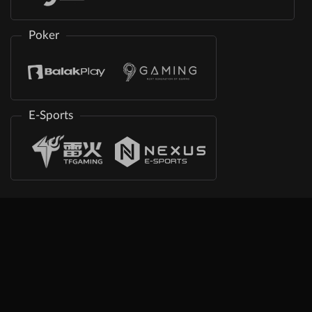
Poker
E-Sports