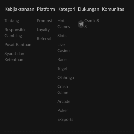
Kebijaksanaan
Platform
Kategori
Dukungan
Komunitas
Tentang
Promosi
Hot
Csmilo8
Games
8
Responsible
Loyalty
Gambling
Slots
Referral
Pusat Bantuan
Live
Casino
Syarat dan
Ketentuan
Race
Togel
Olahraga
Crash
Game
Arcade
Poker
E-Sports