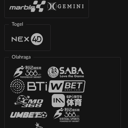
Togel
Olahraga