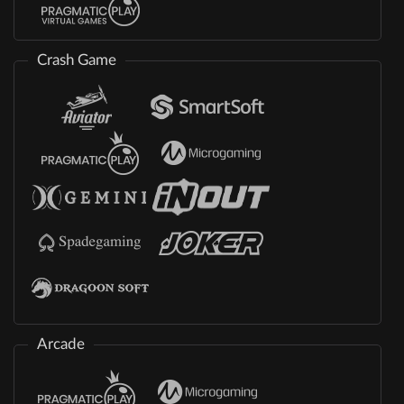
Crash Game
Arcade