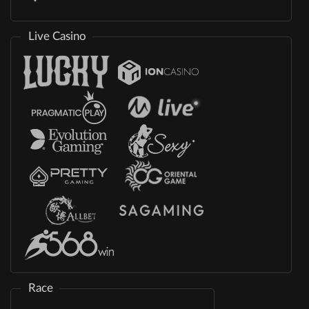
Live Casino
Race