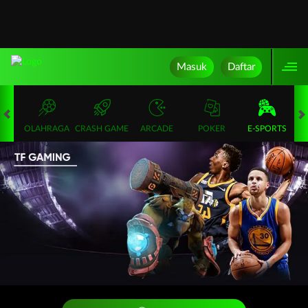
Masuk
Daftar
L
OLAHRAGA
CRASH GAME
ARCADE
POKER
E-SPORTS