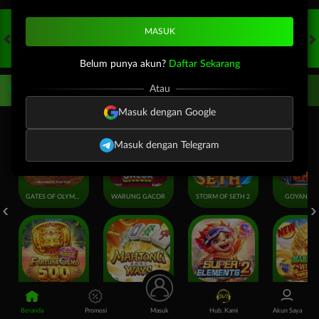
HOT GAMES
SLOTS
LIVE CASINO
RACE
TOGEL
OL
Belum punya akun?
Daftar Sekarang
Atau
Game Populer
Masuk dengan Google
Masuk dengan Telegram
GATES OF OLYMPUS POP
WARUNG GACOR
STORM OF SETH 2
GOYANG G
FORTUNE GEMS 500
MAHJONG WAYS
SUPER ELEMENTS 2
Beranda
Promosi
Masuk
Hub. Kami
Akun Saya