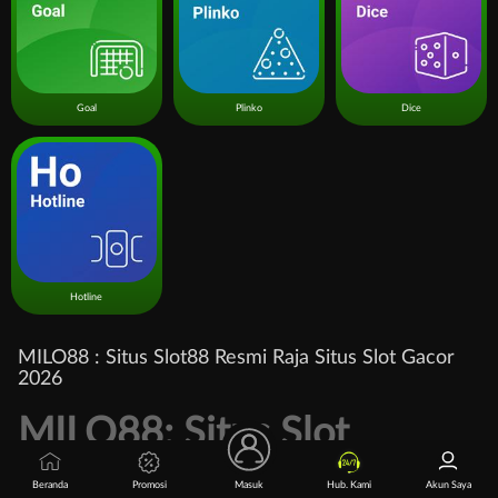
Goal
Plinko
Dice
Hotline
MILO88 : Situs Slot88 Resmi Raja Situs Slot Gacor
2026
MILO88: Situs Slot
Terlengkap Raja Situs Slot
Beranda
Promosi
Masuk
Hub. Kami
Akun Saya