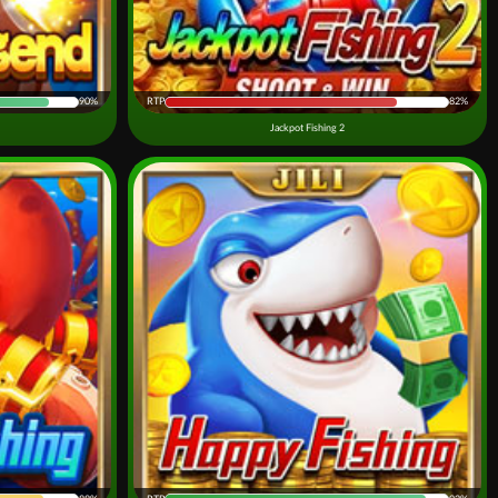
90%
RTP
82%
Jackpot Fishing 2