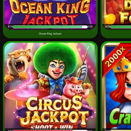
RTP
93%
RTP
Ocean King Jackpot