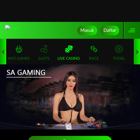
Masuk
Daftar
HOT GAMES
SLOTS
LIVE CASINO
RACE
TOGEL
OL