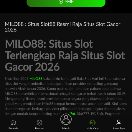
MAIN
MILO88 : Situs Slot88 Resmi Raja Situs Slot Gacor
2026
MILO88: Situs Slot
Terlengkap Raja Situs Slot
Gacor 2026
Situs Slot 2026
MILO88
bakal bikin kamu jadi Raja Slot Hari Ini! Satu-satunya
situs slot yang memberikan berbagai pilihan provider slot paling gampang
maxwin Akhir tahun 2026. Kamu pasti sudah tahu dan paham betul bahwa
MILO88 bersertifikat Internasional sebagai slot gacor terbaik sejak tahun 2019.
Mengantongi lisensi resmi provider manca negara yang diawasi oleh otoritas
global yang menjadikan Milo88 tempat bermain extra aman dan adil. Kini kamu
dapat mengakses berbagai provider pilihan dari berbagai negara dapat diakses
dengan mudah tanpa blocking mulai dari
Slot
, Slot777, PG Soft, Pragmatic
Play, Habanero, Microgaming, No Limit City, Jili serta Hacksaw Gaming dengan
RTP winrate tertinggi se-Indonesia.
Beranda
Promosi
Masuk
Hub. Kami
Akun Saya