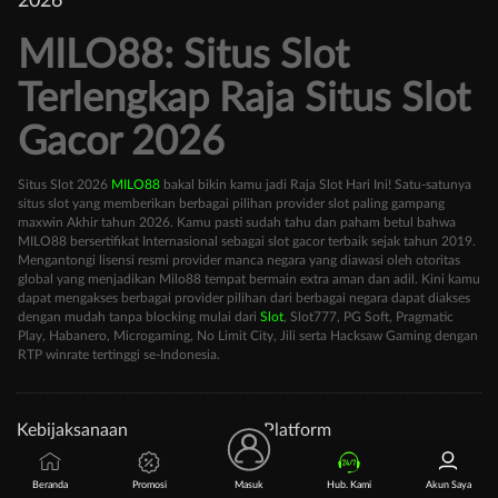
2026
MILO88: Situs Slot
Terlengkap Raja Situs Slot
Gacor 2026
Situs Slot 2026
MILO88
bakal bikin kamu jadi Raja Slot Hari Ini! Satu-satunya
situs slot yang memberikan berbagai pilihan provider slot paling gampang
maxwin Akhir tahun 2026. Kamu pasti sudah tahu dan paham betul bahwa
MILO88 bersertifikat Internasional sebagai slot gacor terbaik sejak tahun 2019.
Mengantongi lisensi resmi provider manca negara yang diawasi oleh otoritas
global yang menjadikan Milo88 tempat bermain extra aman dan adil. Kini kamu
dapat mengakses berbagai provider pilihan dari berbagai negara dapat diakses
dengan mudah tanpa blocking mulai dari
Slot
, Slot777, PG Soft, Pragmatic
Play, Habanero, Microgaming, No Limit City, Jili serta Hacksaw Gaming dengan
RTP winrate tertinggi se-Indonesia.
Kebijaksanaan
Platform
Tentang
Promosi
Beranda
Promosi
Masuk
Hub. Kami
Akun Saya