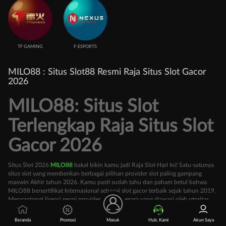
TF GAMING
F-ESPORTS
MILO88 : Situs Slot88 Resmi Raja Situs Slot Gacor
2026
MILO88: Situs Slot
Terlengkap Raja Situs Slot
Gacor 2026
Situs Slot 2026
MILO88
bakal bikin kamu jadi Raja Slot Hari Ini! Satu-satunya
situs slot yang memberikan berbagai pilihan provider slot paling gampang
maxwin Akhir tahun 2026. Kamu pasti sudah tahu dan paham betul bahwa
MILO88 bersertifikat Internasional sebagai slot gacor terbaik sejak tahun 2019.
Mengantongi lisensi resmi provider manca negara yang diawasi oleh otoritas
global yang menjadikan Milo88 tempat bermain extra aman dan adil. Kini kamu
dapat mengakses berbagai provider pilihan dari berbagai negara dapat diakses
Beranda
Promosi
Masuk
Hub. Kami
Akun Saya
dengan mudah tanpa blocking mulai dari
Slot
, Slot777, PG Soft, Pragmatic