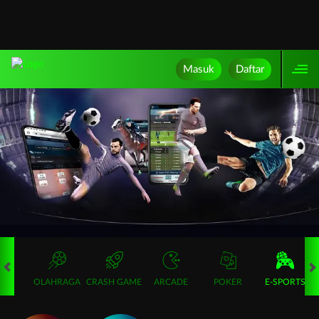
Masuk
Daftar
GEL
OLAHRAGA
CRASH GAME
ARCADE
POKER
E-SPORTS