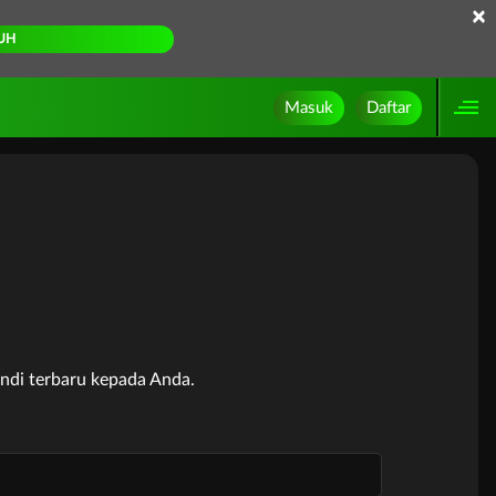
×
UH
Masuk
Daftar
ndi terbaru kepada Anda.