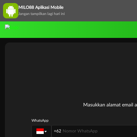
MILO88 Aplikasi Mobile
Jangan tampilkan lagi hari ini
Masukkan alamat email a
WhatsApp
+62