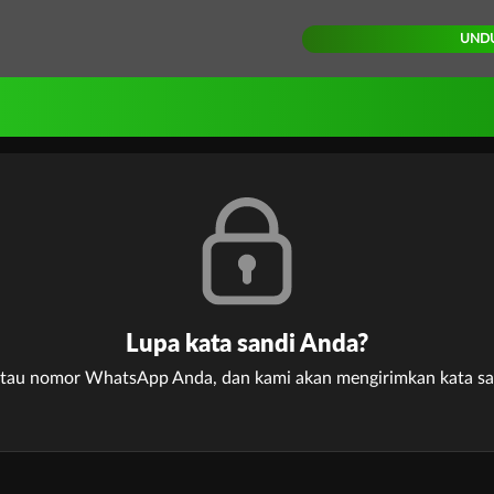
UND
Lupa kata sandi Anda?
tau nomor WhatsApp Anda, dan kami akan mengirimkan kata sa