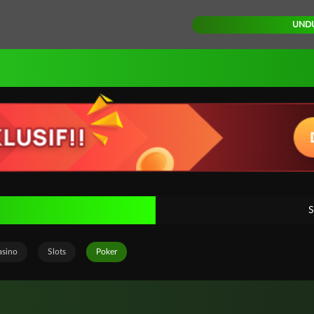
UND
S
asino
Slots
Poker