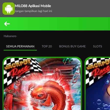
MILO88 Aplikasi Mobile
Jangan tampilkan lagi hari ini
Habanero
SEMUA PERMAINAN
TOP 20
BONUS BUY GAME
SLOTS