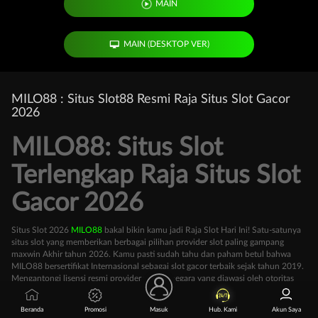
MAIN
MAIN (DESKTOP VER)
MILO88 : Situs Slot88 Resmi Raja Situs Slot Gacor
2026
MILO88: Situs Slot
Terlengkap Raja Situs Slot
Gacor 2026
Situs Slot 2026
MILO88
bakal bikin kamu jadi Raja Slot Hari Ini! Satu-satunya
situs slot yang memberikan berbagai pilihan provider slot paling gampang
maxwin Akhir tahun 2026. Kamu pasti sudah tahu dan paham betul bahwa
MILO88 bersertifikat Internasional sebagai slot gacor terbaik sejak tahun 2019.
Mengantongi lisensi resmi provider manca negara yang diawasi oleh otoritas
global yang menjadikan Milo88 tempat bermain extra aman dan adil. Kini kamu
dapat mengakses berbagai provider pilihan dari berbagai negara dapat diakses
Beranda
Promosi
Masuk
Hub. Kami
Akun Saya
dengan mudah tanpa blocking mulai dari
Slot
, Slot777, PG Soft, Pragmatic