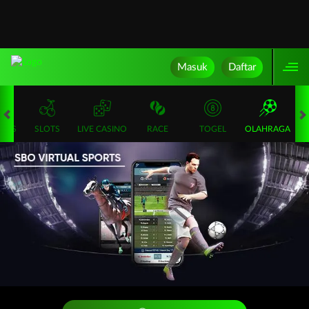
Masuk
Daftar
MES
SLOTS
LIVE CASINO
RACE
TOGEL
OLAHRAGA
CR