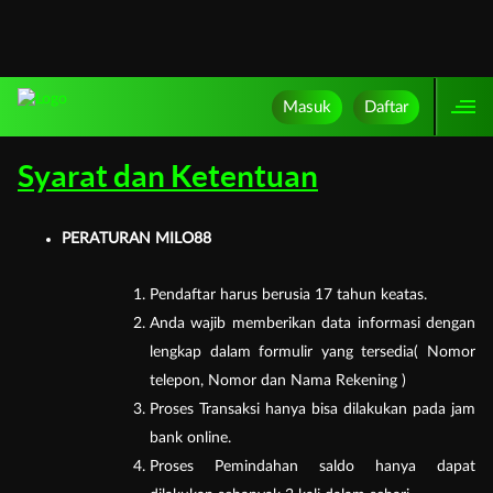
Masuk
Daftar
Syarat dan Ketentuan
PERATURAN MILO88
Pendaftar harus berusia 17 tahun keatas.
Anda wajib memberikan data informasi dengan
lengkap dalam formulir yang tersedia( Nomor
telepon, Nomor dan Nama Rekening )
Proses Transaksi hanya bisa dilakukan pada jam
bank online.
Proses Pemindahan saldo hanya dapat