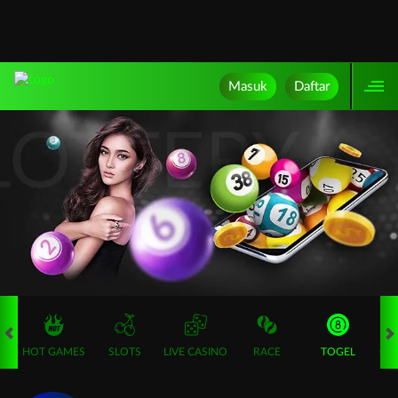
Masuk
Daftar
HOT GAMES
SLOTS
LIVE CASINO
RACE
TOGEL
OL