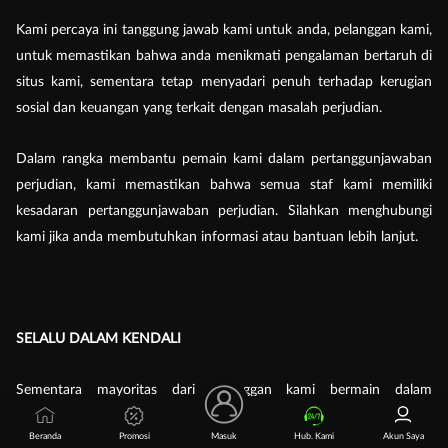
Kami percaya ini tanggung jawab kami untuk anda, pelanggan kami,
untuk memastikan bahwa anda menikmati pengalaman bertaruh di
situs kami, sementara tetap menyadari penuh terhadap kerugian
sosial dan keuangan yang terkait dengan masalah perjudian.
Dalam rangka membantu pemain kami dalam pertanggunjawaban
perjudian, kami memastikan bahwa semua staf kami memiliki
kesadaran pertanggunjawaban perjudian. Silahkan menghubungi
kami jika anda membutuhkan informasi atau bantuan lebih lanjut.
SELALU DALAM KENDALI
Sementara mayoritas dari pelanggan kami bermain dalam
kemampuan mereka namun untuk beberapa orang akan lebih sulit
Beranda
Promosi
Masuk
Hub. Kami
Akun Saya
membatasi diri. Untuk mengendalikan kebiasaan bermain anda kami