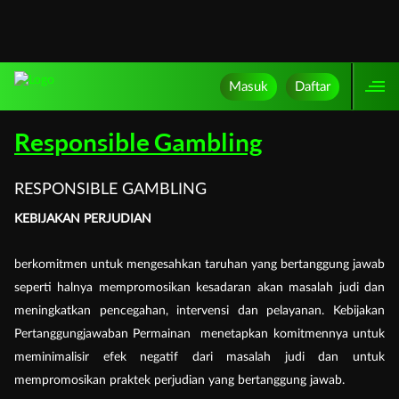
Masuk
Daftar
Responsible Gambling
RESPONSIBLE GAMBLING
KEBIJAKAN PERJUDIAN
berkomitmen untuk mengesahkan taruhan yang bertanggung jawab
seperti halnya mempromosikan kesadaran akan masalah judi dan
meningkatkan pencegahan, intervensi dan pelayanan. Kebijakan
Pertanggungjawaban Permainan
menetapkan komitmennya untuk
meminimalisir efek negatif dari masalah judi dan untuk
mempromosikan praktek perjudian yang bertanggung jawab.