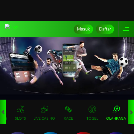
Masuk
Daftar
MES
SLOTS
LIVE CASINO
RACE
TOGEL
OLAHRAGA
CR