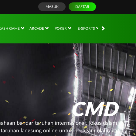
MASUK
DAFTAR
PROMOSI
RASH GAME
ARCADE
POKER
E-SPORTS
CMD
sahaan bandar taruhan internasional, fokus dalam
taruhan langsung online untuk beragam olahraga