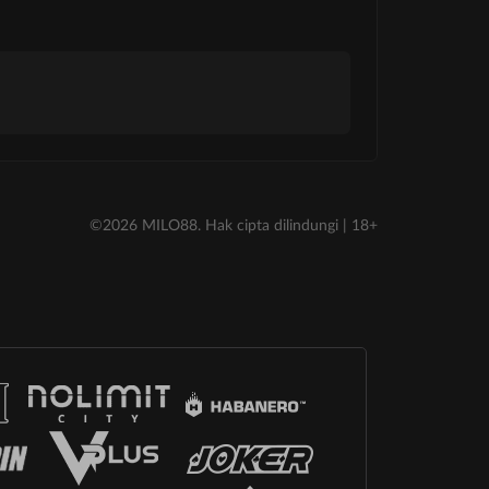
©2026 MILO88. Hak cipta dilindungi | 18+