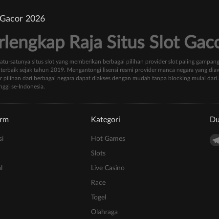
t Gacor 2026
rlengkap Raja Situs Slot Ga
! Satu-satunya situs slot yang memberikan berbagai pilihan provider slot paling gam
r terbaik sejak tahun 2019. Mengantongi lisensi resmi provider manca negara yang di
r pilihan dari berbagai negara dapat diakses dengan mudah tanpa blocking mulai dari
nggi se-Indonesia.
orm
Kategori
Du
i
Hot Games
Slots
l
Live Casino
Race
Togel
Olahraga