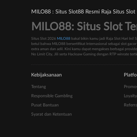
MILO88 : Situs Slot88 Resmi Raja Situs Slo
MILO88: Situs Slot Te
Situs Slot 2026
MILO88
bakal bikin kamu jadi Raja Slot Hari Ini
betul bahwa MILO88 bersertifikat Internasional sebagai slot gaco
extra aman dan adil. Kini kamu dapat mengakses berbagai provide
No Limit City, Jili serta Hacksaw Gaming dengan RTP winrate terti
Kebijaksanaan
Platf
Tentang
Promos
Responsible Gambling
Loyalty
Pusat Bantuan
Referra
Syarat dan Ketentuan