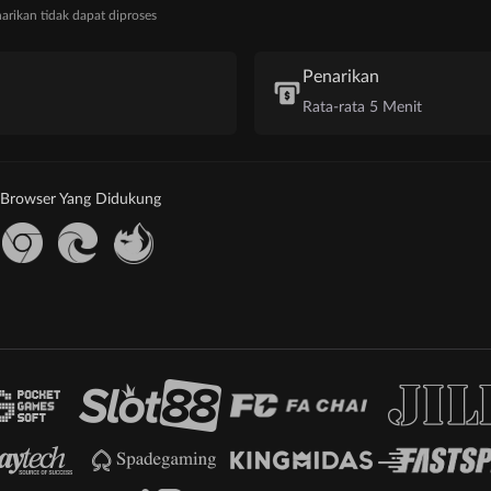
arikan tidak dapat diproses
Penarikan
Rata-rata 5 Menit
Browser Yang Didukung