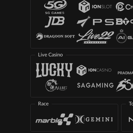
Live Casino
Race
T