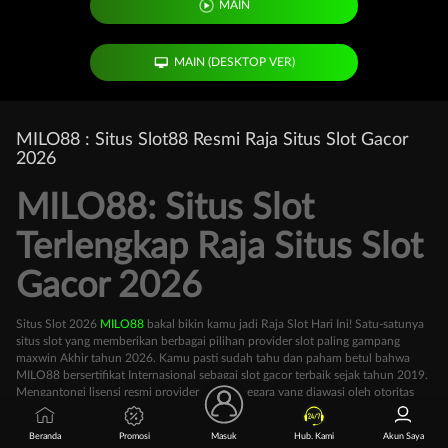
MAIN
MAIN (DESKTOP VER)
MILO88 : Situs Slot88 Resmi Raja Situs Slot Gacor
2026
MILO88: Situs Slot
Terlengkap Raja Situs Slot
Gacor 2026
Situs Slot 2026
MILO88
bakal bikin kamu jadi Raja Slot Hari Ini! Satu-satunya
situs slot yang memberikan berbagai pilihan provider slot paling gampang
maxwin Akhir tahun 2026. Kamu pasti sudah tahu dan paham betul bahwa
MILO88 bersertifikat Internasional sebagai slot gacor terbaik sejak tahun 2019.
Mengantongi lisensi resmi provider manca negara yang diawasi oleh otoritas
global yang menjadikan Milo88 tempat bermain extra aman dan adil. Kini kamu
dapat mengakses berbagai provider pilihan dari berbagai negara dapat diakses
Beranda
Promosi
Masuk
Hub. Kami
Akun Saya
dengan mudah tanpa blocking mulai dari
Slot
, Slot777, PG Soft, Pragmatic