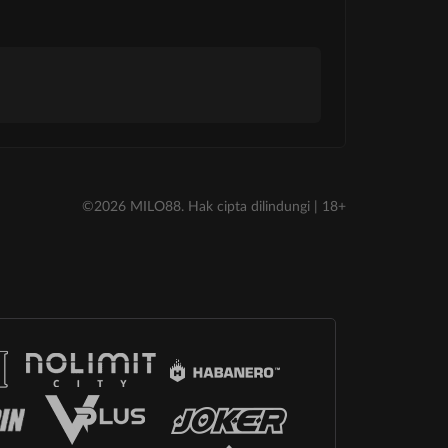
©2026 MILO88. Hak cipta dilindungi | 18+