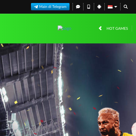
Main di Telegram
HOT GAMES