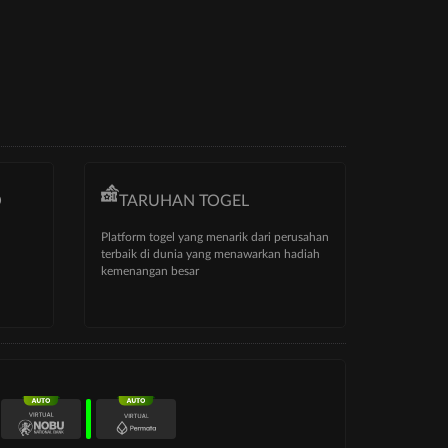
O
TARUHAN TOGEL
Platform togel yang menarik dari perusahan
terbaik di dunia yang menawarkan hadiah
kemenangan besar