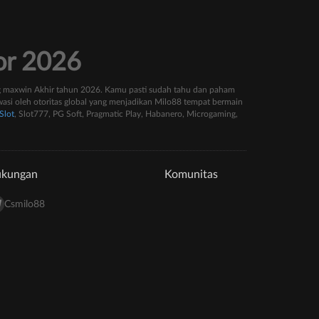
cor 2026
pang maxwin Akhir tahun 2026. Kamu pasti sudah tahu dan paham
awasi oleh otoritas global yang menjadikan Milo88 tempat bermain
Slot
, Slot777, PG Soft, Pragmatic Play, Habanero, Microgaming,
kungan
Komunitas
Csmilo88