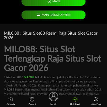
MAIN
MAIN (DESKTOP VER)
MILO88 : Situs Slot88 Resmi Raja Situs Slot Gacor
2026
MILO88: Situs Slot
Terlengkap Raja Situs Slot
Gacor 2026
Situs Slot 2026
MILO88
bakal bikin kamu jadi Raja Slot Hari Ini! Satu-satunya
situs slot yang memberikan berbagai pilihan provider slot paling gampang
maxwin Akhir tahun 2026. Kamu pasti sudah tahu dan paham betul bahwa
MILO88 bersertifikat Internasional sebagai slot gacor terbaik sejak tahun 2019.
Mengantongi lisensi resmi provider manca negara yang diawasi oleh otoritas
global yang menjadikan Milo88 tempat bermain extra aman dan adil. Kini kamu
dapat mengakses berbagai provider pilihan dari berbagai negara dapat diakses
Beranda
Promosi
Masuk
Hub. Kami
Akun Saya
dengan mudah tanpa blocking mulai dari
Slot
, Slot777, PG Soft, Pragmatic